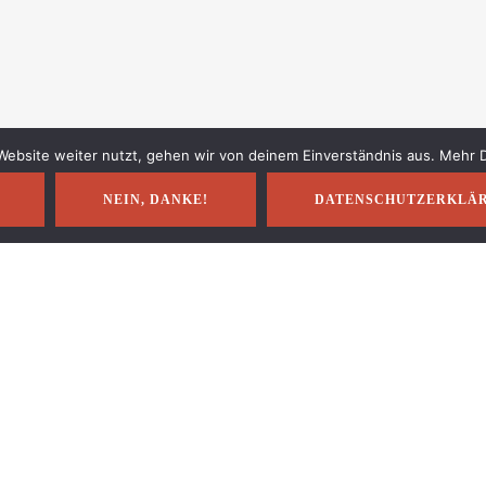
ebsite weiter nutzt, gehen wir von deinem Einverständnis aus. Mehr De
NEIN, DANKE!
DATENSCHUTZERKLÄ
Impressum